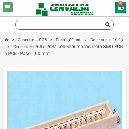
0


1075




Conectores PCB
Paso 1,00 mm
Conector

/ Conector macho recto SMD PCB

Conectores PCB a PCB
a PCB - Paso 1,00 mm