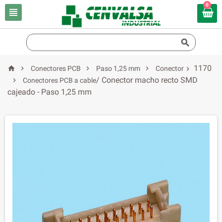
0


1170




Conectores PCB
Paso 1,25 mm
Conector

/ Conector macho recto SMD

Conectores PCB a cable
cajeado - Paso 1,25 mm