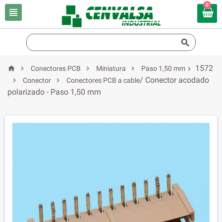
0


1572




Conectores PCB
Miniatura
Paso 1,50 mm

/ Conector acodado


Conector
Conectores PCB a cable
polarizado - Paso 1,50 mm