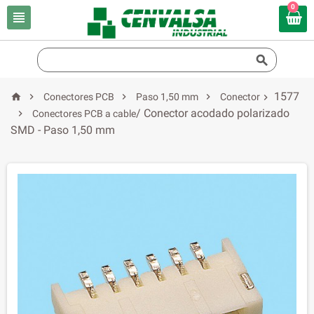
0


1577




Conectores PCB
Paso 1,50 mm
Conector

/ Conector acodado polarizado

Conectores PCB a cable
SMD - Paso 1,50 mm