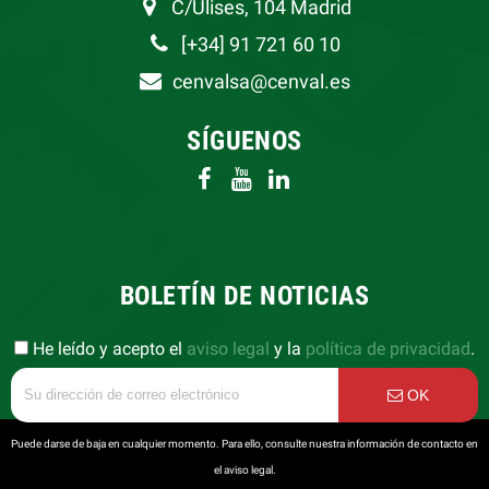
C/Ulises, 104 Madrid
[+34] 91 721 60 10
cenvalsa@cenval.es
SÍGUENOS
BOLETÍN DE NOTICIAS
He leído y acepto el
aviso legal
y la
política de privacidad
.
OK
Puede darse de baja en cualquier momento. Para ello, consulte nuestra información de contacto en
el aviso legal.