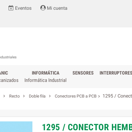
Eventos
Mi cuenta
ndustriales
ANIC
INFORMÁTICA
SENSORES
INTERRUPTORE
canizados
Informática Industrial
1295 / Conecto



Recto
Doble fila
Conectores PCB a PCB

1295 / CONECTOR HEMB