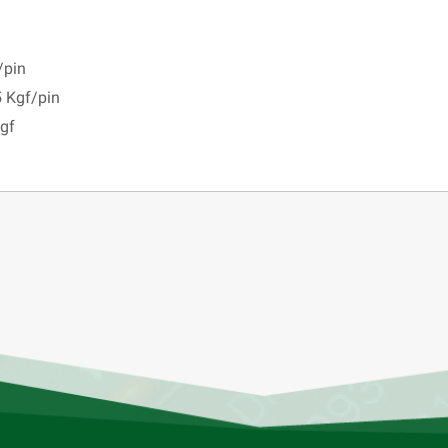
/pin
 Kgf/pin
Kgf