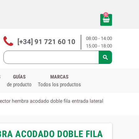
0
08:00 - 14:00
[+34] 91 721 60 10
15:00 - 18:00

S
GUÍAS
MARCAS
de producto
Todos los productos
ctor hembra acodado doble fila entrada lateral
BRA ACODADO DOBLE FILA