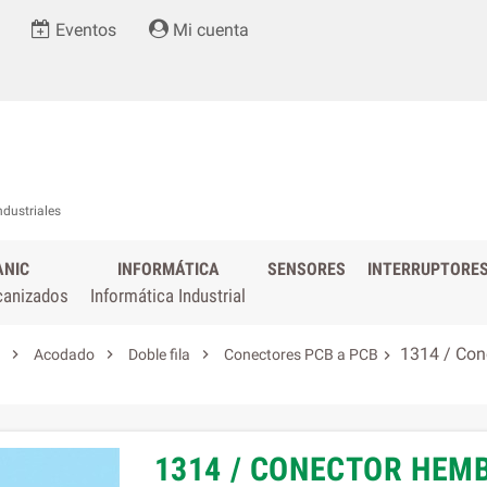
Eventos
Mi cuenta
ndustriales
ANIC
INFORMÁTICA
SENSORES
INTERRUPTORE
canizados
Informática Industrial
1314 / Cone



Acodado
Doble fila
Conectores PCB a PCB

1314 / CONECTOR HEM