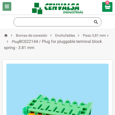
0






Bornas de conexión
Enchufables
Paso 3,81 mm

BC022144 / Plug for pluggable terminal block

Plug
spring - 3.81 mm