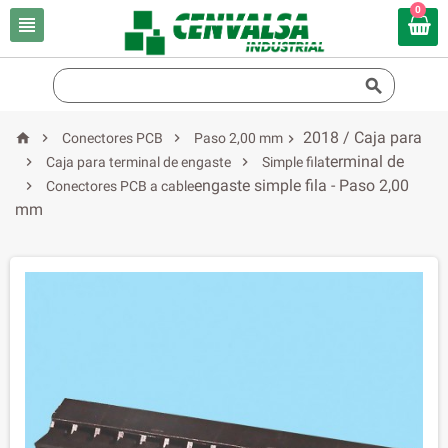
0


2018 / Caja para



Conectores PCB
Paso 2,00 mm

terminal de


Caja para terminal de engaste
Simple fila
engaste simple fila - Paso 2,00

Conectores PCB a cable
mm