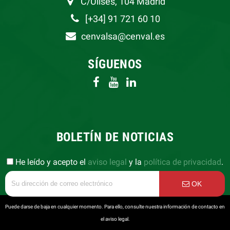
C/Ulises, 104 Madrid
[+34] 91 721 60 10
cenvalsa@cenval.es
SÍGUENOS
BOLETÍN DE NOTICIAS
He leído y acepto el
aviso legal
y la
política de privacidad
.
OK
Puede darse de baja en cualquier momento. Para ello, consulte nuestra información de contacto en
el aviso legal.