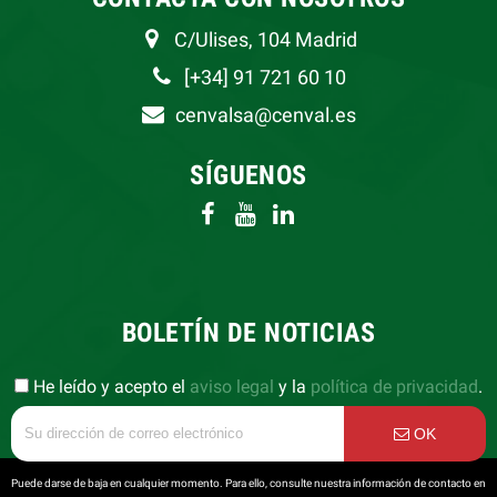
C/Ulises, 104 Madrid
[+34] 91 721 60 10
cenvalsa@cenval.es
SÍGUENOS
BOLETÍN DE NOTICIAS
He leído y acepto el
aviso legal
y la
política de privacidad
.
OK
Puede darse de baja en cualquier momento. Para ello, consulte nuestra información de contacto en