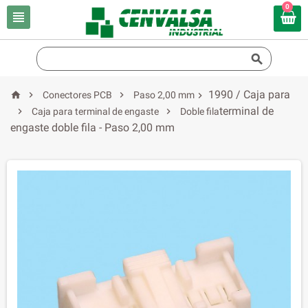
0


1990 / Caja para



Conectores PCB
Paso 2,00 mm

terminal de


Caja para terminal de engaste
Doble fila
engaste doble fila - Paso 2,00 mm