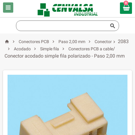
0


2083




Conectores PCB
Paso 2,00 mm
Conector

/



Acodado
Simple fila
Conectores PCB a cable
Conector acodado simple fila polarizado - Paso 2,00 mm