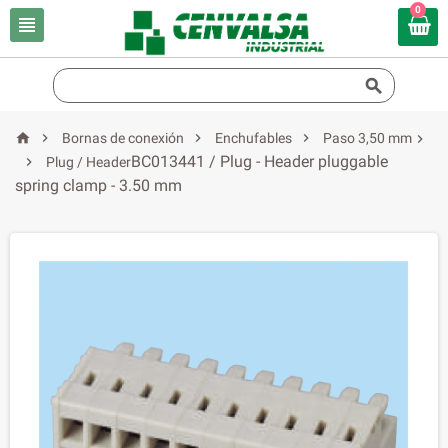
0






Bornas de conexión
Enchufables
Paso 3,50 mm

BC013441 / Plug - Header pluggable

Plug / Header
spring clamp - 3.50 mm