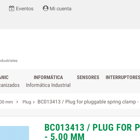
Eventos
Mi cuenta
ndustriales
ANIC
INFORMÁTICA
SENSORES
INTERRUPTORE
canizados
Informática Industrial
BC013413 / Plug for pluggable spring clamp 

,00 mm
Plug

BC013413 / PLUG FOR
- 5.00 MM