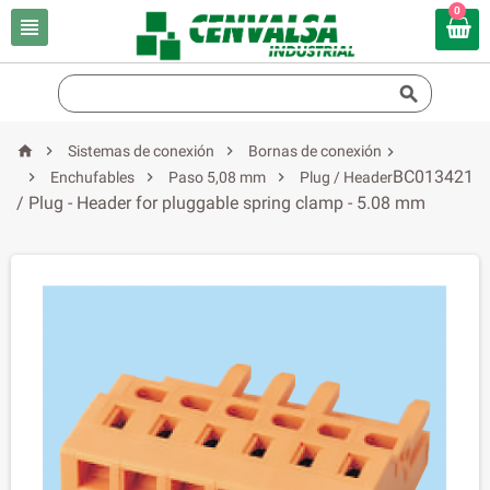
0





Sistemas de conexión
Bornas de conexión

BC013421



Enchufables
Paso 5,08 mm
Plug / Header
/ Plug - Header for pluggable spring clamp - 5.08 mm