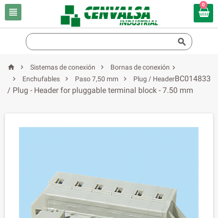
0





Sistemas de conexión
Bornas de conexión

BC014833



Enchufables
Paso 7,50 mm
Plug / Header
/ Plug - Header for pluggable terminal block - 7.50 mm