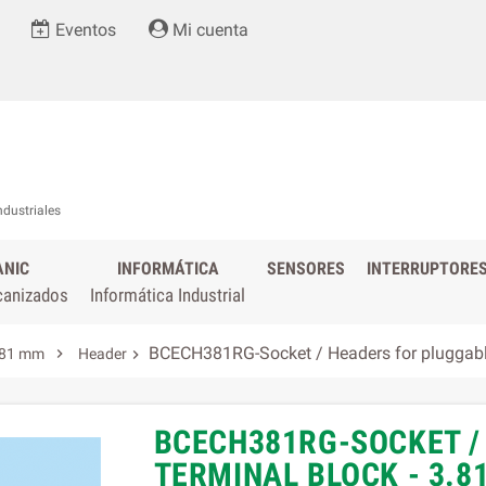
Eventos
Mi cuenta
ndustriales
ANIC
INFORMÁTICA
SENSORES
INTERRUPTORE
canizados
Informática Industrial
BCECH381RG-Socket / Headers for pluggable

,81 mm
Header

BCECH381RG-SOCKET /
TERMINAL BLOCK - 3.8