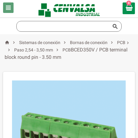
0






Sistemas de conexión
Bornas de conexión
PCB

BCED350V / PCB terminal


Paso 2,54 - 3,50 mm
PCB
block round pin - 3.50 mm