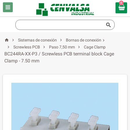
0





Sistemas de conexión
Bornas de conexión




Screwless PCB
Paso 7,50 mm
Cage Clamp
BC244RA-XX-P3 / Screwless PCB terminal block Cage
Clamp - 7.50 mm