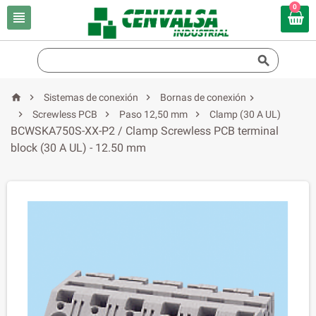
0





Sistemas de conexión
Bornas de conexión




Screwless PCB
Paso 12,50 mm
Clamp (30 A UL)
BCWSKA750S-XX-P2 / Clamp Screwless PCB terminal
block (30 A UL) - 12.50 mm