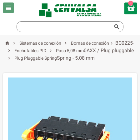
0


BC0225-



Sistemas de conexión
Bornas de conexión

0AXX / Plug pluggable


Enchufables PID
Paso 5,08 mm
Spring - 5.08 mm

Plug Pluggable Spring