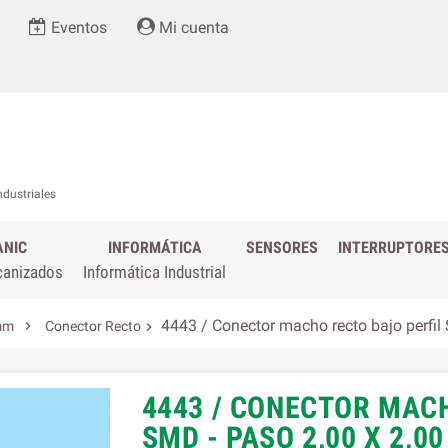
Eventos
Mi cuenta
ndustriales
ANIC
INFORMÁTICA
SENSORES
INTERRUPTORE
canizados
Informática Industrial
4443 / Conector macho recto bajo perfil

 mm
Conector Recto

4443 / CONECTOR MAC
SMD - PASO 2,00 X 2,0