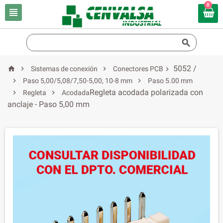
0


5052 /



Sistemas de conexión
Conectores PCB



Paso 5,00/5,08/7,50-5,00, 10-8 mm
Paso 5.00 mm
Regleta acodada polarizada con


Regleta
Acodada
anclaje - Paso 5,00 mm