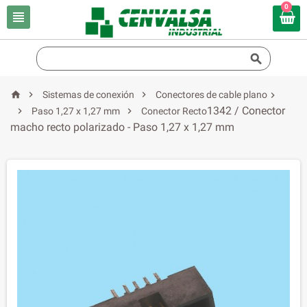
0





Sistemas de conexión
Conectores de cable plano

1342 / Conector


Paso 1,27 x 1,27 mm
Conector Recto
macho recto polarizado - Paso 1,27 x 1,27 mm