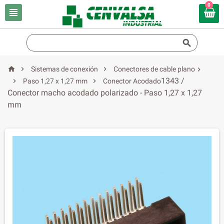
0





Sistemas de conexión
Conectores de cable plano

1343 /


Paso 1,27 x 1,27 mm
Conector Acodado
Conector macho acodado polarizado - Paso 1,27 x 1,27
mm