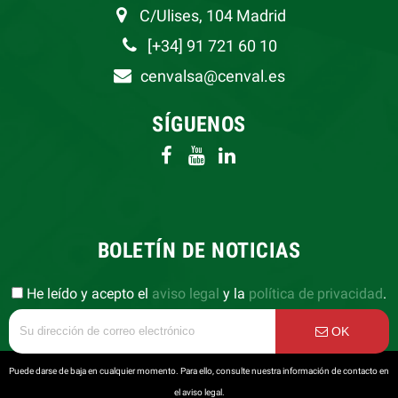
C/Ulises, 104 Madrid
[+34] 91 721 60 10
cenvalsa@cenval.es
SÍGUENOS
BOLETÍN DE NOTICIAS
He leído y acepto el
aviso legal
y la
política de privacidad
.
OK
Puede darse de baja en cualquier momento. Para ello, consulte nuestra información de contacto en
el aviso legal.