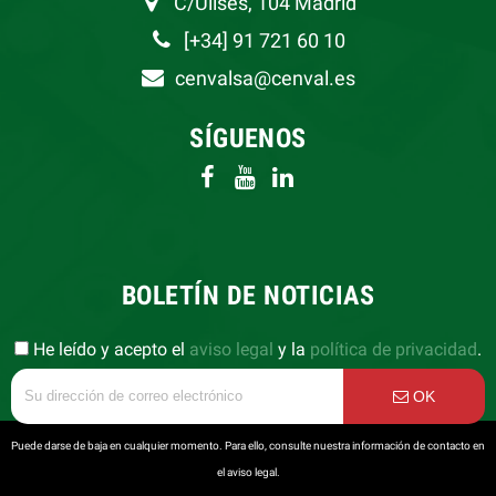
C/Ulises, 104 Madrid
[+34] 91 721 60 10
cenvalsa@cenval.es
SÍGUENOS
BOLETÍN DE NOTICIAS
He leído y acepto el
aviso legal
y la
política de privacidad
.
OK
Puede darse de baja en cualquier momento. Para ello, consulte nuestra información de contacto en
el aviso legal.