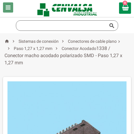
0





Sistemas de conexión
Conectores de cable plano

1338 /


Paso 1,27 x 1,27 mm
Conector Acodado
Conector macho acodado polarizado SMD - Paso 1,27 x
1,27 mm