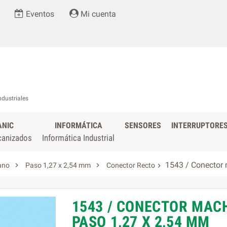
Eventos
Mi cuenta
ndustriales
ANIC
INFORMÁTICA
SENSORES
INTERRUPTORE
canizados
Informática Industrial
1543 / Conector 


ano
Paso 1,27 x 2,54 mm
Conector Recto

1543 / CONECTOR MAC
PASO 1,27 X 2,54 MM