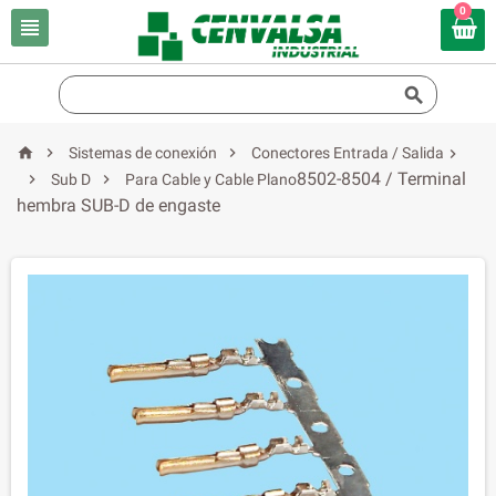
0





Sistemas de conexión
Conectores Entrada / Salida

8502-8504 / Terminal


Sub D
Para Cable y Cable Plano
hembra SUB-D de engaste