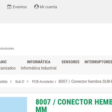
Eventos
Mi cuenta
ndustriales
ANIC
INFORMÁTICA
SENSORES
INTERRUPTORE
canizados
Informática Industrial
8007 / Conector hembra SUB


alida
Sub D
PCB Acodado

8007 / CONECTOR HEM
MM