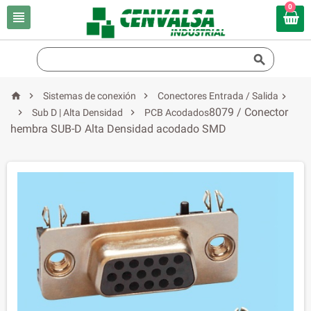
0





Sistemas de conexión
Conectores Entrada / Salida

8079 / Conector


Sub D | Alta Densidad
PCB Acodados
hembra SUB-D Alta Densidad acodado SMD