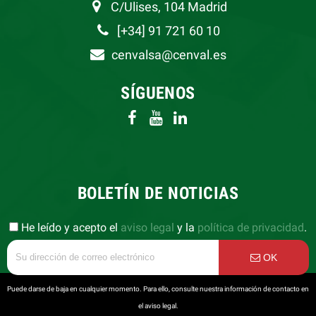
C/Ulises, 104 Madrid
[+34] 91 721 60 10
cenvalsa@cenval.es
SÍGUENOS
BOLETÍN DE NOTICIAS
He leído y acepto el
aviso legal
y la
política de privacidad
.
OK
Puede darse de baja en cualquier momento. Para ello, consulte nuestra información de contacto en
el aviso legal.