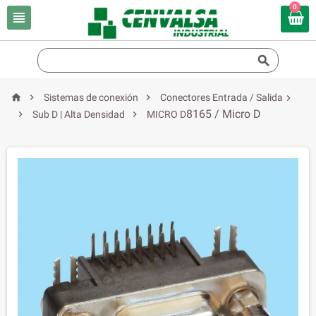
0





Sistemas de conexión
Conectores Entrada / Salida

8165 / Micro D


Sub D | Alta Densidad
MICRO D