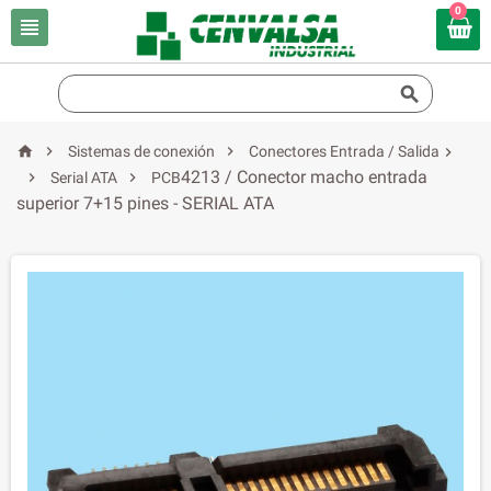
0





Sistemas de conexión
Conectores Entrada / Salida

4213 / Conector macho entrada


Serial ATA
PCB
superior 7+15 pines - SERIAL ATA