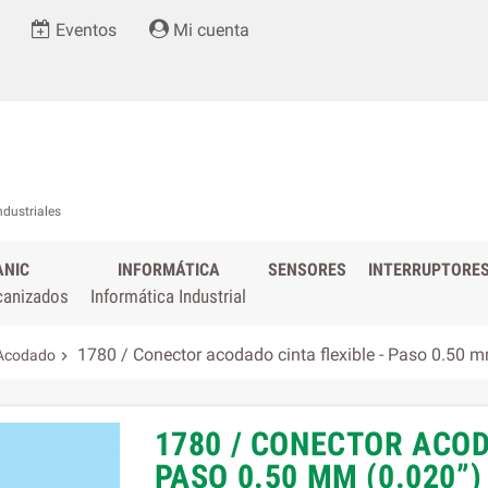
Eventos
Mi cuenta
ndustriales
ANIC
INFORMÁTICA
SENSORES
INTERRUPTORE
canizados
Informática Industrial
1780 / Conector acodado cinta flexible - Paso 0.50 m
Acodado

1780 / CONECTOR ACOD
PASO 0.50 MM (0.020”)