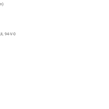
ón)
 UL 94-V-0