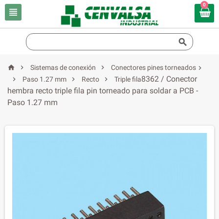
0





Sistemas de conexión
Conectores pines torneados

8362 / Conector



Paso 1.27 mm
Recto
Triple fila
hembra recto triple fila pin torneado para soldar a PCB -
Paso 1.27 mm