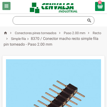
0






Conectores pines torneados
Paso 2.00 mm
Recto
8370 / Conector macho recto simple fila

Simple fila

pin torneado - Paso 2.00 mm