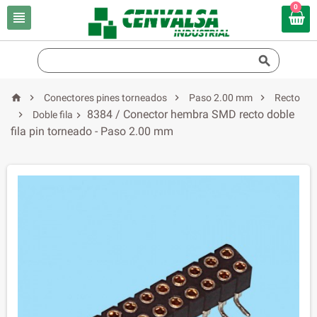
0






Conectores pines torneados
Paso 2.00 mm
Recto
8384 / Conector hembra SMD recto doble

Doble fila

fila pin torneado - Paso 2.00 mm