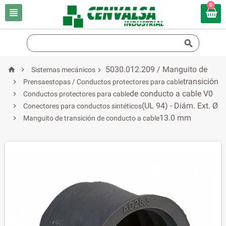
0


5030.012.209 / Manguito de


Sistemas mecánicos

transición

Prensaestopas / Conductos protectores para cable
de conducto a cable V0

Conductos protectores para cable
(UL 94) - Diám. Ext. Ø

Conectores para conductos sintéticos
13.0 mm

Manguito de transición de conducto a cable