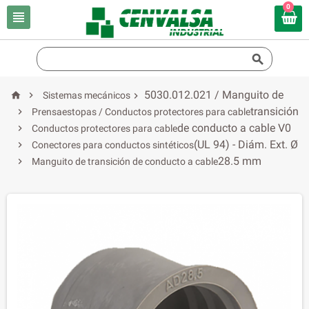
0


5030.012.021 / Manguito de


Sistemas mecánicos

transición

Prensaestopas / Conductos protectores para cable
de conducto a cable V0

Conductos protectores para cable
(UL 94) - Diám. Ext. Ø

Conectores para conductos sintéticos
28.5 mm

Manguito de transición de conducto a cable