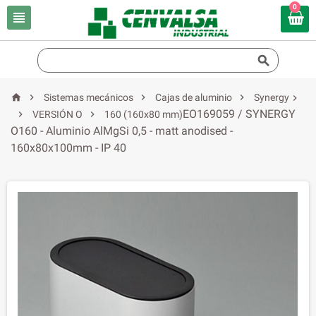
0






Sistemas mecánicos
Cajas de aluminio
Synergy

EO169059 / SYNERGY


VERSIÓN O
160 (160x80 mm)
O160 - Aluminio AlMgSi 0,5 - matt anodised -
160x80x100mm - IP 40