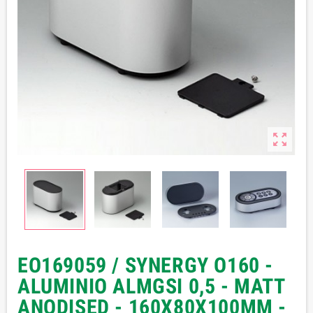

EO169059 / SYNERGY O160 -
ALUMINIO ALMGSI 0,5 - MATT
ANODISED - 160X80X100MM -