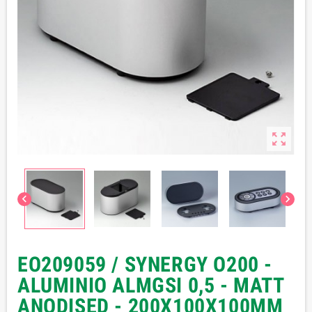



EO209059 / SYNERGY O200 -
ALUMINIO ALMGSI 0,5 - MATT
ANODISED - 200X100X100MM