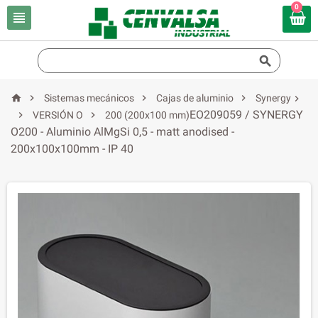
0






Sistemas mecánicos
Cajas de aluminio
Synergy

EO209059 / SYNERGY


VERSIÓN O
200 (200x100 mm)
O200 - Aluminio AlMgSi 0,5 - matt anodised -
200x100x100mm - IP 40