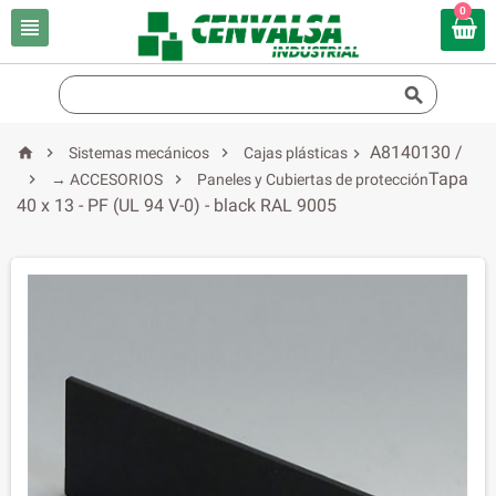
0


A8140130 /



Sistemas mecánicos
Cajas plásticas

Tapa


→ ACCESORIOS
Paneles y Cubiertas de protección
40 x 13 - PF (UL 94 V-0) - black RAL 9005