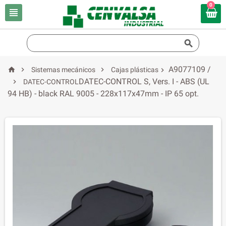
0


A9077109 /



Sistemas mecánicos
Cajas plásticas

DATEC-CONTROL S, Vers. I - ABS (UL

DATEC-CONTROL
94 HB) - black RAL 9005 - 228x117x47mm - IP 65 opt.