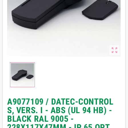

A9077109 / DATEC-CONTROL
S, VERS. I - ABS (UL 94 HB) -
BLACK RAL 9005 -
228X117X47MM - IP 65 OPT.