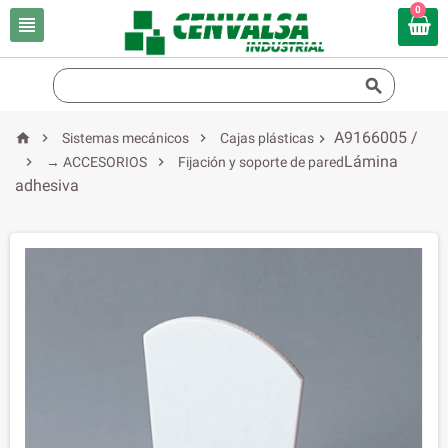
0


A9166005 /



Sistemas mecánicos
Cajas plásticas

Lámina


→ ACCESORIOS
Fijación y soporte de pared
adhesiva