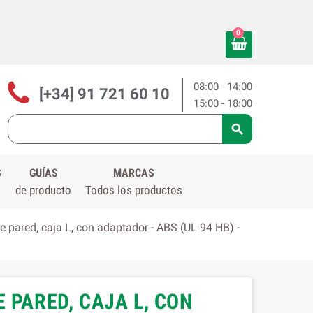
0
08:00 - 14:00
[+34] 91 721 60 10
15:00 - 18:00

S
GUÍAS
MARCAS
de producto
Todos los productos
 pared, caja L, con adaptador - ABS (UL 94 HB) -
 PARED, CAJA L, CON