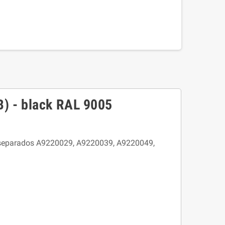
B) - black RAL 9005
os separados A9220029, A9220039, A9220049,