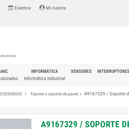
Eventos
Mi cuenta
ndustriales
ANIC
INFORMÁTICA
SENSORES
INTERRUPTORE
canizados
Informática Industrial
A9167329 / Soporte de

CCESORIOS
Fijación y soporte de pared

A9167329 / SOPORTE DE