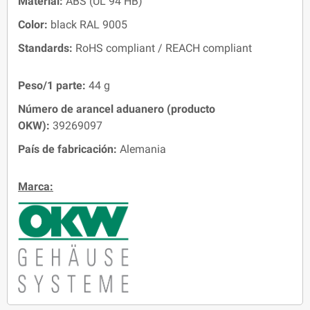
Material:
ABS (UL 94 HB)
Color:
black RAL 9005
Standards:
RoHS compliant / REACH compliant
Peso/1 parte:
44 g
Número de arancel aduanero (producto
OKW):
39269097
País de fabricación:
Alemania
Marca: