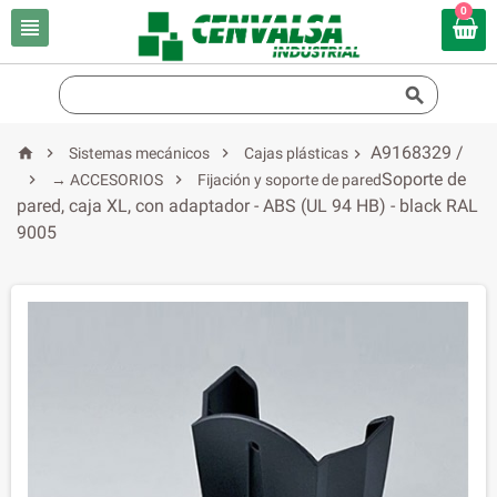
0


A9168329 /



Sistemas mecánicos
Cajas plásticas

Soporte de


→ ACCESORIOS
Fijación y soporte de pared
pared, caja XL, con adaptador - ABS (UL 94 HB) - black RAL
9005