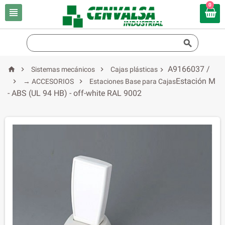
0


A9166037 /



Sistemas mecánicos
Cajas plásticas

Estación M


→ ACCESORIOS
Estaciones Base para Cajas
- ABS (UL 94 HB) - off-white RAL 9002