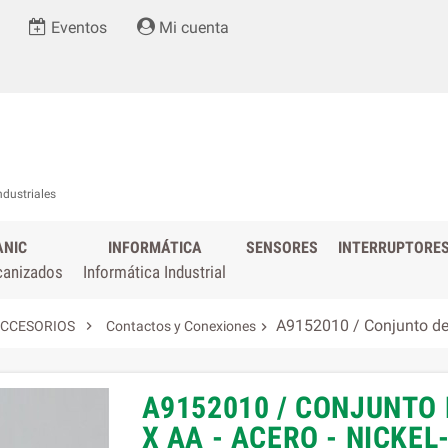
Eventos
Mi cuenta
ndustriales
ANIC
INFORMÁTICA
SENSORES
INTERRUPTORE
canizados
Informática Industrial
A9152010 / Conjunto de cl

CCESORIOS
Contactos y Conexiones

A9152010 / CONJUNTO D
X AA - ACERO - NICKEL