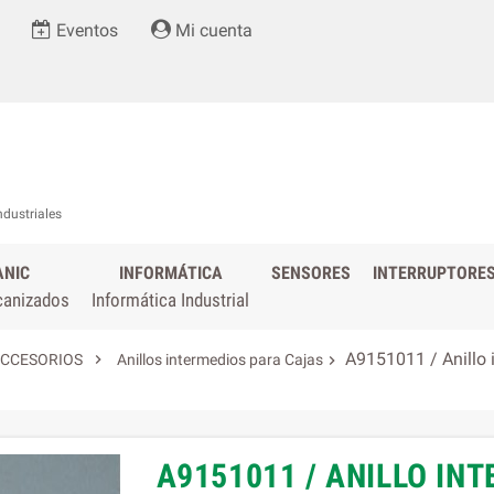
Eventos
Mi cuenta
ndustriales
ANIC
INFORMÁTICA
SENSORES
INTERRUPTORE
canizados
Informática Industrial
A9151011 / Anillo 

CCESORIOS
Anillos intermedios para Cajas

A9151011 / ANILLO INT