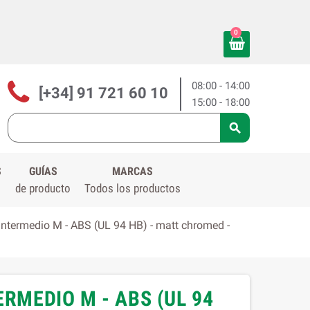
0
08:00 - 14:00
[+34] 91 721 60 10
15:00 - 18:00

S
GUÍAS
MARCAS
de producto
Todos los productos
intermedio M - ABS (UL 94 HB) - matt chromed -
ERMEDIO M - ABS (UL 94