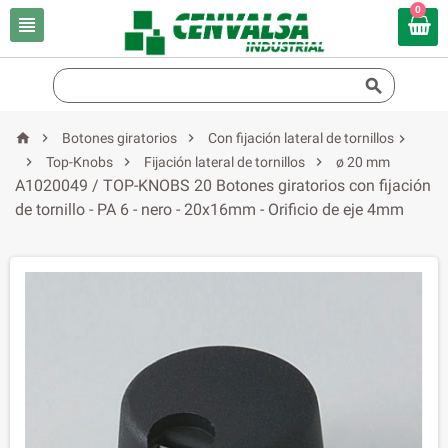
0





Botones giratorios
Con fijación lateral de tornillos




Top-Knobs
Fijación lateral de tornillos
ø 20 mm
A1020049 / TOP-KNOBS 20 Botones giratorios con fijación
de tornillo - PA 6 - nero - 20x16mm - Orificio de eje 4mm