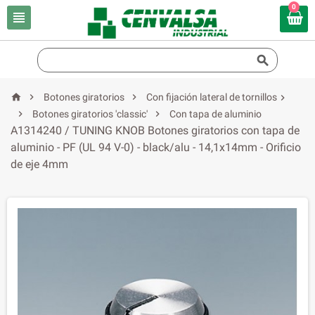
0





Botones giratorios
Con fijación lateral de tornillos



Botones giratorios 'classic'
Con tapa de aluminio
A1314240 / TUNING KNOB Botones giratorios con tapa de
aluminio - PF (UL 94 V-0) - black/alu - 14,1x14mm - Orificio
de eje 4mm