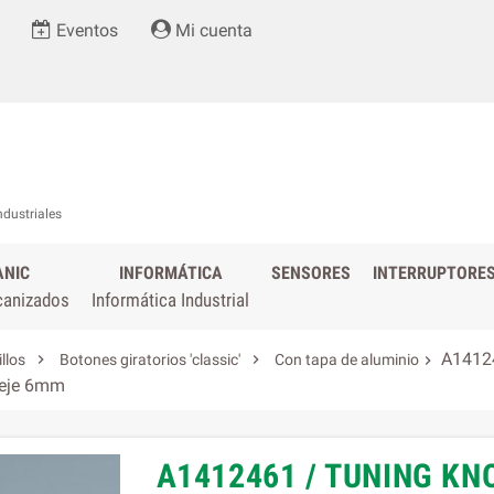
Eventos
Mi cuenta
ndustriales
ANIC
INFORMÁTICA
SENSORES
INTERRUPTORE
canizados
Informática Industrial
A14124


illos
Botones giratorios 'classic'
Con tapa de aluminio

e eje 6mm
A1412461 / TUNING KN