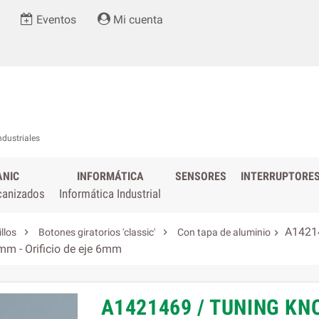
Eventos
Mi cuenta
ndustriales
ANIC
INFORMÁTICA
SENSORES
INTERRUPTORE
canizados
Informática Industrial
A14214


illos
Botones giratorios 'classic'
Con tapa de aluminio

3mm - Orificio de eje 6mm
A1421469 / TUNING KN