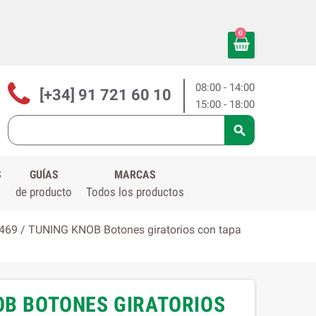
0
08:00 - 14:00
[+34] 91 721 60 10
15:00 - 18:00

S
GUÍAS
MARCAS
de producto
Todos los productos
69 / TUNING KNOB Botones giratorios con tapa
OB BOTONES GIRATORIOS